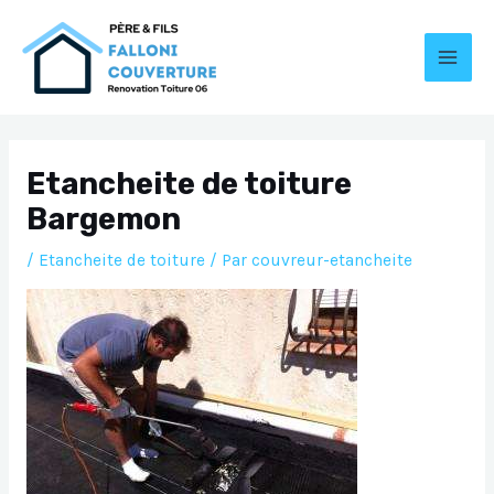
Aller
au
contenu
MAI
MEN
Etancheite de toiture
Bargemon
/
Etancheite de toiture
/ Par
couvreur-etancheite