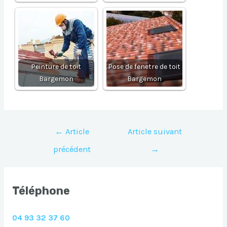
Peinture de toit
Pose de fenetre de toit
Bargemon
Bargemon
Navigation
←
Article
Article suivant
de
précédent
→
l’article
Téléphone
04 93 32 37 60