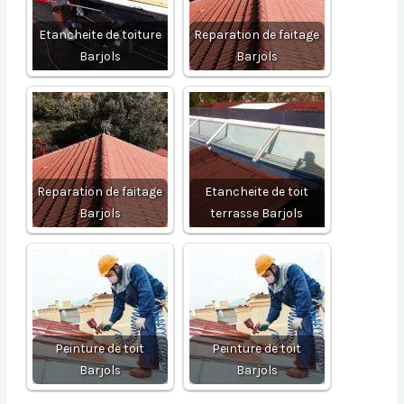
Etancheite de toiture
Reparation de faitage
Barjols
Barjols
Reparation de faitage
Etancheite de toit
Barjols
terrasse Barjols
Peinture de toit
Peinture de toit
Barjols
Barjols