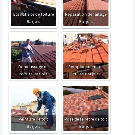
Etancheite de toiture
Reparation de faitage
Barjols
Barjols
Demoussage de
Remplacement de
toiture Barjols
tuiles Barjols
Peinture de toit
Pose de fenetre de toit
Barjols
Barjols