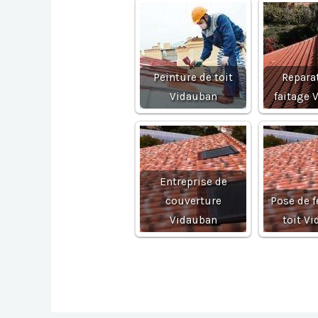
Peinture de toit
Repara
Vidauban
faitage 
Entreprise de
couverture
Pose de f
Vidauban
toit V