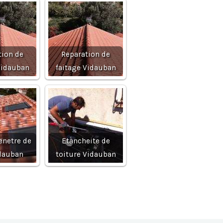
tion de
Reparation de
Vidauban
faitage Vidauban
enetre de
Etancheite de
idauban
toiture Vidauban