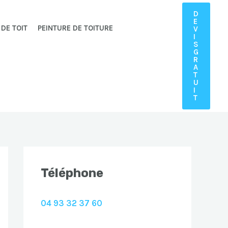
D
E
 DE TOIT
PEINTURE DE TOITURE
V
I
S
G
R
A
T
U
I
T
Téléphone
04 93 32 37 60