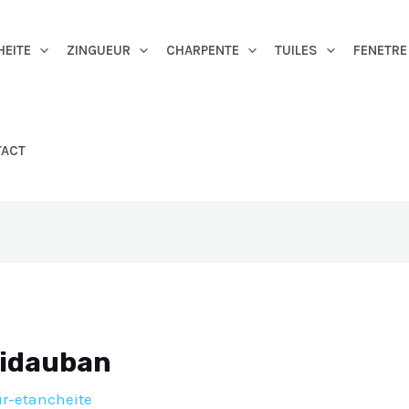
HEITE
ZINGUEUR
CHARPENTE
TUILES
FENETRE
TACT
Vidauban
r-etancheite