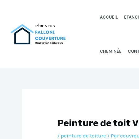
Aller
au
ACCUEIL
ETANC
contenu
CHEMINÉE
CON
Peinture de toit 
/
peinture de toiture
/ Par
couvreu