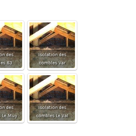
ion des
Isolation des
es 83
combles Var
ion des
Isolation des
 Le Muy
combles Le Val