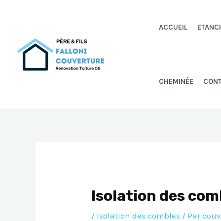
Aller
au
ACCUEIL
ETANC
contenu
CHEMINÉE
CON
Isolation des com
/
Isolation des combles
/ Par
couv