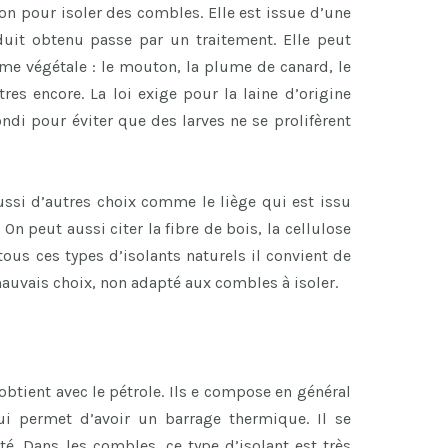
ion pour isoler des combles. Elle est issue d’une
duit obtenu passe par un traitement. Elle peut
e végétale : le mouton, la plume de canard, le
tres encore. La loi exige pour la laine d’origine
di pour éviter que des larves ne se prolifèrent
 aussi d’autres choix comme le liège qui est issu
 On peut aussi citer la fibre de bois, la cellulose
 tous ces types d’isolants naturels il convient de
mauvais choix, non adapté aux combles à isoler.
obtient avec le pétrole. Ils e compose en général
ui permet d’avoir un barrage thermique. Il se
té. Dans les combles, ce type d’isolant est très