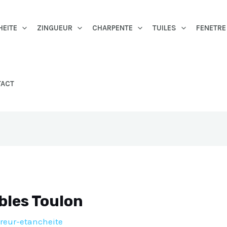
HEITE
ZINGUEUR
CHARPENTE
TUILES
FENETRE
TACT
bles Toulon
reur-etancheite