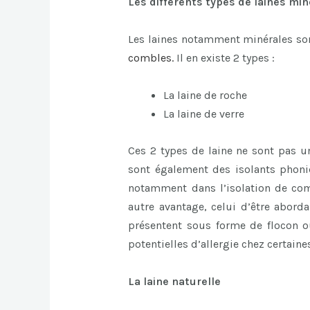
Les différents types de laines mi
Les laines notamment minérales sont
combles
.
Il en existe 2 types :
La laine de roche
La laine de verre
Ces 2 types de laine ne sont pas u
sont également des isolants phoniq
notamment dans l’isolation de com
autre avantage, celui d’être aborda
présentent sous forme de flocon ou
potentielles d’allergie chez certain
La laine naturelle