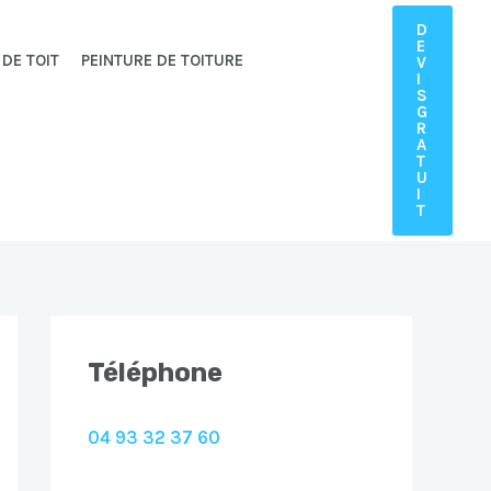
D
E
 DE TOIT
PEINTURE DE TOITURE
V
I
S
G
R
A
T
U
I
T
Téléphone
04 93 32 37 60