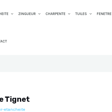
HEITE
ZINGUEUR
CHARPENTE
TUILES
FENETRE
TACT
Le Tignet
r-etancheite