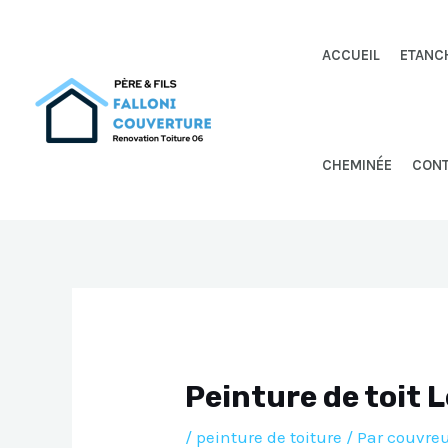
Aller
au
ACCUEIL
ETANC
contenu
CHEMINÉE
CON
Peinture de toit 
/
peinture de toiture
/ Par
couvreu