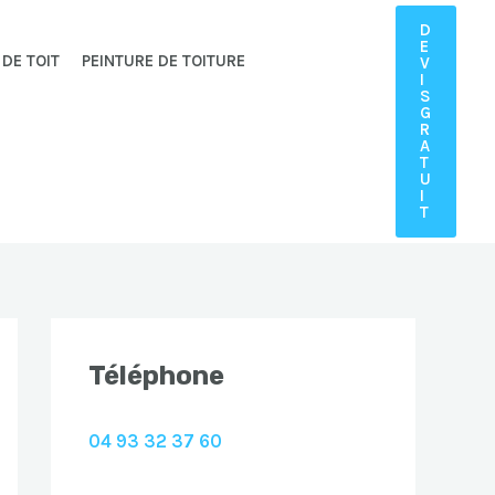
D
E
 DE TOIT
PEINTURE DE TOITURE
V
I
S
G
R
A
T
U
I
T
Téléphone
04 93 32 37 60