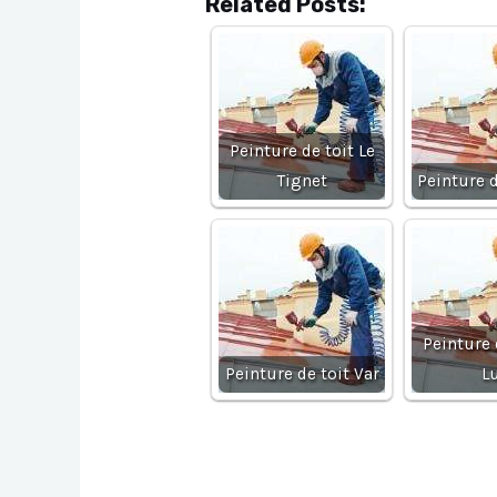
Related Posts:
Peinture de toit Le
Tignet
Peinture d
Peinture 
Peinture de toit Var
L