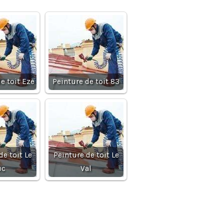
e toit Eze
Peinture de toit 83
de toit Le
Peinture de toit Le
uc
Val