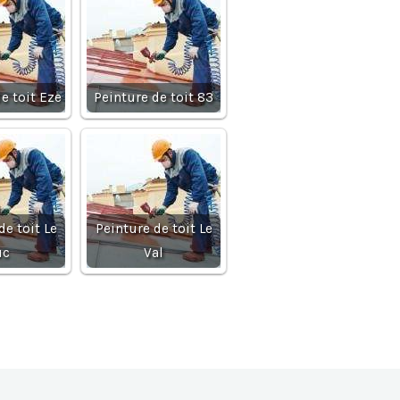
e toit Eze
Peinture de toit 83
de toit Le
Peinture de toit Le
uc
Val