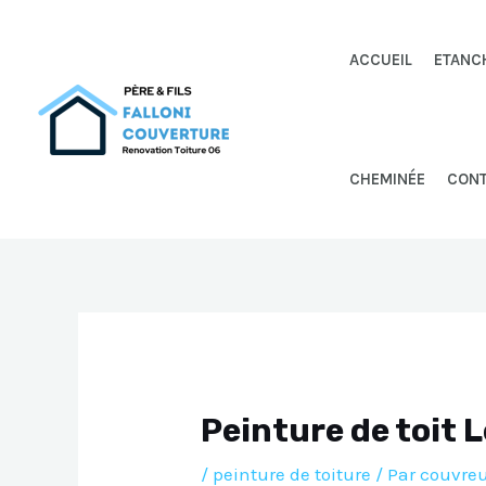
Aller
au
ACCUEIL
ETANC
contenu
CHEMINÉE
CON
Peinture de toit 
/
peinture de toiture
/ Par
couvreu