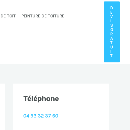
D
E
 DE TOIT
PEINTURE DE TOITURE
V
I
S
G
R
A
T
U
I
T
Téléphone
04 93 32 37 60