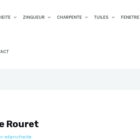
HEITE
ZINGUEUR
CHARPENTE
TUILES
FENETRE
TACT
Le Rouret
r-etancheite