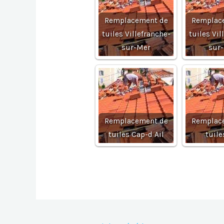
Remplacement de
Remplac
tuiles Villefranche-
tuiles Vil
sur-Mer
sur
Remplacement de
Remplac
tuiles Cap-d Ail
tuile
Navigation