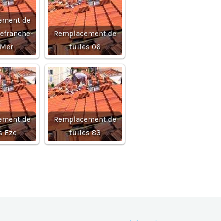
ement de
lefranche-
Remplacement de
-Mer
tuiles 06
ement de
Remplacement de
s Eze
tuiles 83