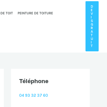
D
E
 DE TOIT
PEINTURE DE TOITURE
V
I
S
G
R
A
T
U
I
T
Téléphone
04 93 32 37 60