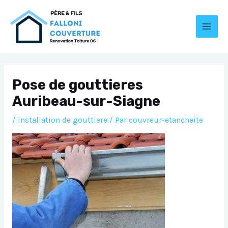
Aller
au
contenu
MAI
MEN
Pose de gouttieres
Auribeau-sur-Siagne
/
installation de gouttiere
/ Par
couvreur-etancheite