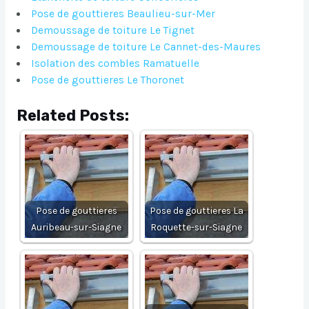
Pose de gouttieres Beaulieu-sur-Mer
Demoussage de toiture Le Tignet
Demoussage de toiture Le Cannet-des-Maures
Isolation des combles Ramatuelle
Pose de gouttieres Le Thoronet
Related Posts:
Pose de gouttieres
Pose de gouttieres La
Auribeau-sur-Siagne
Roquette-sur-Siagne