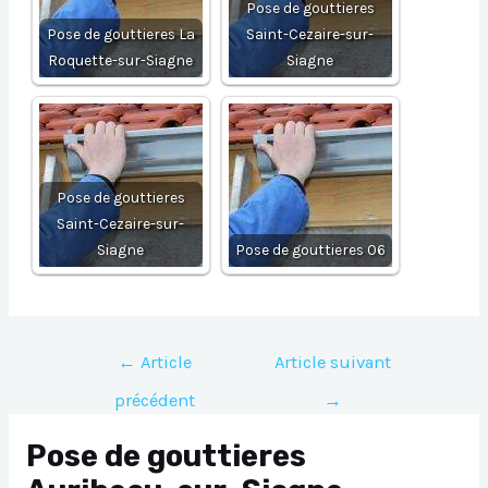
Pose de gouttieres
Pose de gouttieres La
Saint-Cezaire-sur-
Roquette-sur-Siagne
Siagne
Pose de gouttieres
Saint-Cezaire-sur-
Siagne
Pose de gouttieres 06
Navigation
←
Article
Article suivant
de
précédent
→
l’article
Pose de gouttieres