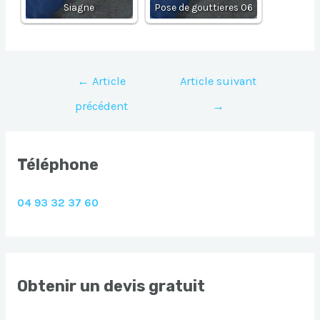
Siagne
Pose de gouttieres 06
Navigation
←
Article
Article suivant
de
précédent
→
l’article
Téléphone
04 93 32 37 60
Obtenir un devis gratuit