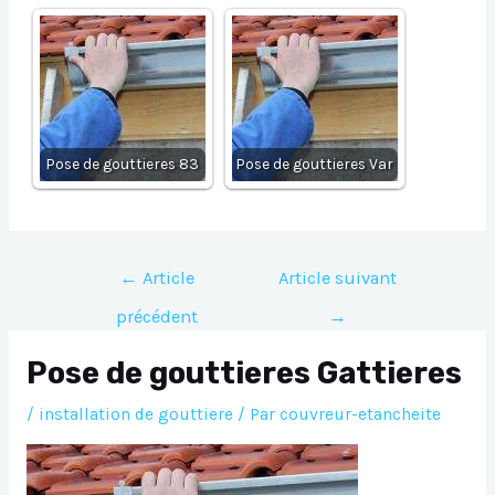
Pose de gouttieres 83
Pose de gouttieres Var
Navigation
←
Article
Article suivant
de
précédent
→
l’article
Pose de gouttieres Gattieres
/
installation de gouttiere
/ Par
couvreur-etancheite