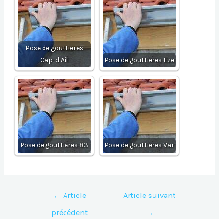
Pose de gouttieres
Cap-d Ail
Pose de gouttieres Eze
Pose de gouttieres 83
Pose de gouttieres Var
Navigation
←
Article
Article suivant
de
précédent
→
l’article