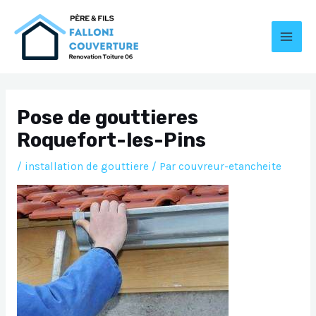
Aller
au
contenu
MAI
MEN
Pose de gouttieres
Roquefort-les-Pins
/
installation de gouttiere
/ Par
couvreur-etancheite