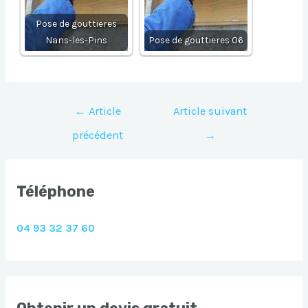
Pose de gouttieres
Nans-les-Pins
Pose de gouttieres 06
Navigation
←
Article
Article suivant
de
précédent
→
l’article
Téléphone
04 93 32 37 60