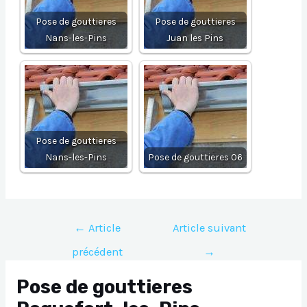
Pose de gouttieres
Pose de gouttieres
Nans-les-Pins
Juan les Pins
Pose de gouttieres
Nans-les-Pins
Pose de gouttieres 06
Navigation
←
Article
Article suivant
de
précédent
→
l’article
Pose de gouttieres