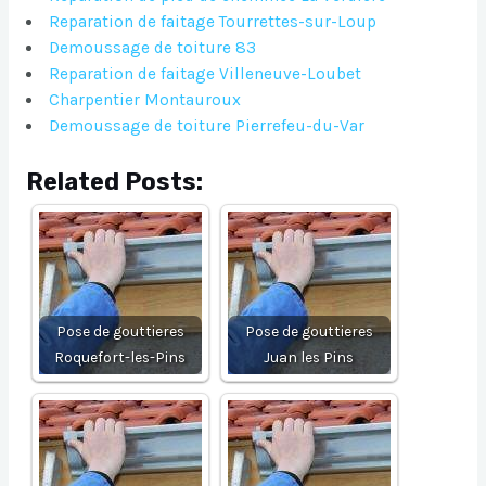
Reparation de faitage Tourrettes-sur-Loup
Demoussage de toiture 83
Reparation de faitage Villeneuve-Loubet
Charpentier Montauroux
Demoussage de toiture Pierrefeu-du-Var
Related Posts:
Pose de gouttieres
Pose de gouttieres
Roquefort-les-Pins
Juan les Pins