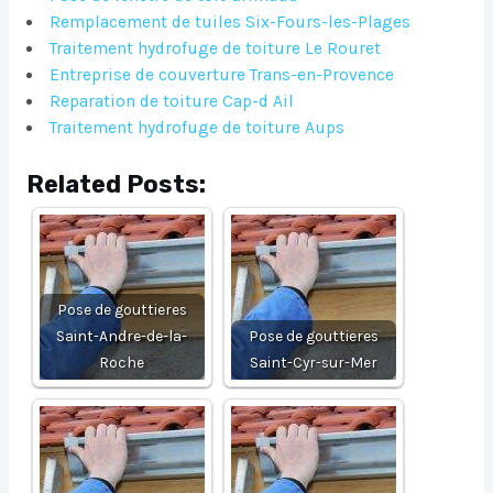
Remplacement de tuiles Six-Fours-les-Plages
Traitement hydrofuge de toiture Le Rouret
Entreprise de couverture Trans-en-Provence
Reparation de toiture Cap-d Ail
Traitement hydrofuge de toiture Aups
Related Posts:
Pose de gouttieres
Saint-Andre-de-la-
Pose de gouttieres
Roche
Saint-Cyr-sur-Mer