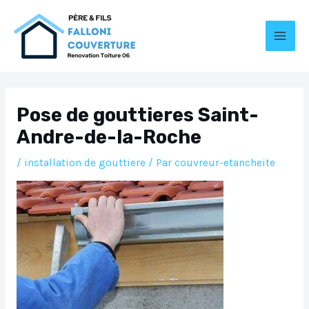
Aller
au
contenu
MAI
MEN
Pose de gouttieres Saint-
Andre-de-la-Roche
/
installation de gouttiere
/ Par
couvreur-etancheite