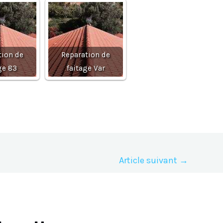
tion de
Reparation de
ge 83
faitage Var
Article suivant
→