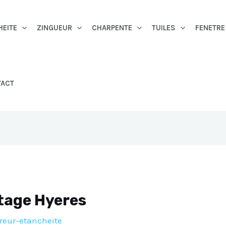
HEITE
ZINGUEUR
CHARPENTE
TUILES
FENETRE
TACT
itage Hyeres
reur-etancheite