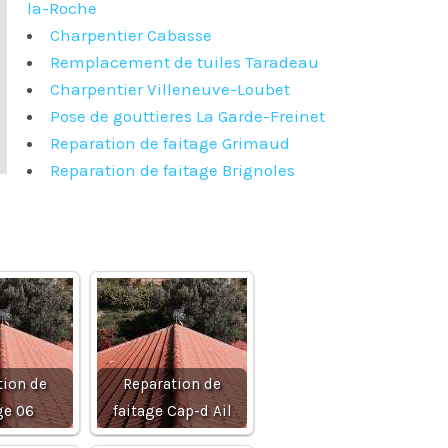
la-Roche
Charpentier Cabasse
Remplacement de tuiles Taradeau
Charpentier Villeneuve-Loubet
Pose de gouttieres La Garde-Freinet
Reparation de faitage Grimaud
Reparation de faitage Brignoles
tion de
Reparation de
ge 06
faitage Cap-d Ail