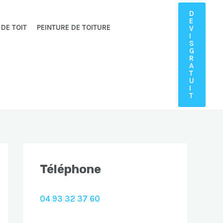
D
E
 DE TOIT
PEINTURE DE TOITURE
V
I
S
G
R
A
T
U
I
T
Téléphone
04 93 32 37 60