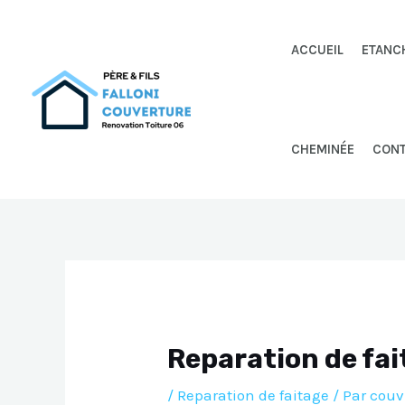
Aller
au
ACCUEIL
ETANC
contenu
CHEMINÉE
CON
Reparation de fa
/
Reparation de faitage
/ Par
couv