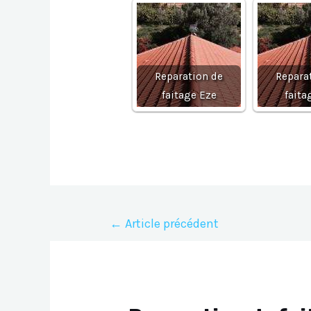
Reparation de
Repara
faitage Eze
faita
Navigation
←
Article précédent
de
l’article