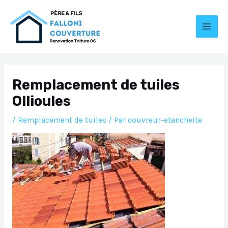
Aller
au
contenu
MAI
MEN
Remplacement de tuiles
Ollioules
/
Remplacement de tuiles
/ Par
couvreur-etancheite