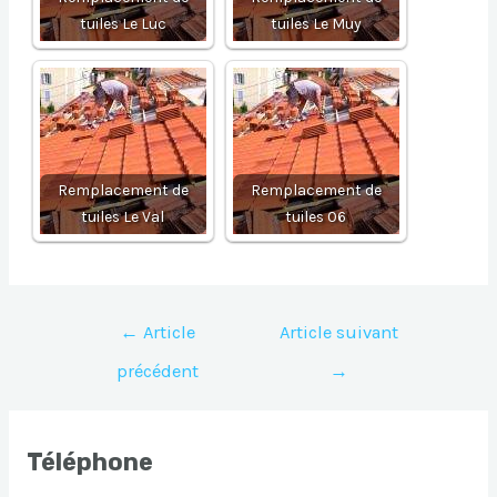
tuiles Le Luc
tuiles Le Muy
Remplacement de
Remplacement de
tuiles Le Val
tuiles 06
Navigation
←
Article
Article suivant
de
précédent
→
l’article
Téléphone