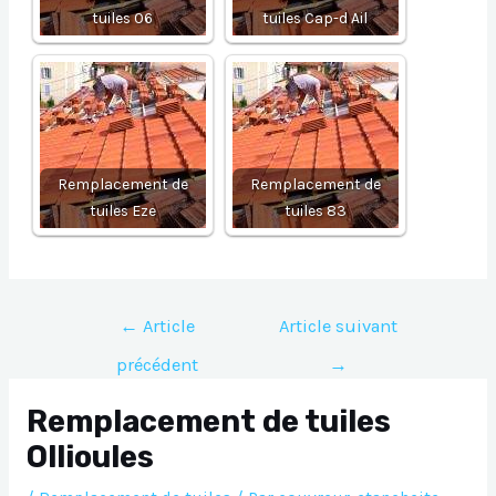
tuiles 06
tuiles Cap-d Ail
Remplacement de
Remplacement de
tuiles Eze
tuiles 83
Navigation
←
Article
Article suivant
de
précédent
→
l’article
Remplacement de tuiles
Ollioules