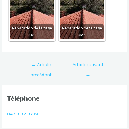
Reparation de faitage
Reparation de faitage
83
Var
Navigation
←
Article
Article suivant
de
précédent
→
l’article
Téléphone
04 93 32 37 60