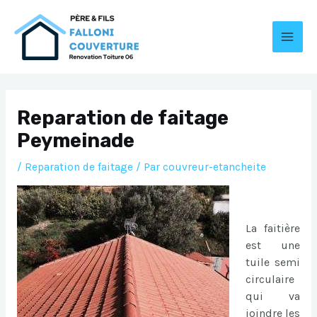
Aller
au
contenu
MAI
MEN
Reparation de faitage
Peymeinade
/
Reparation de faitage
/ Par
couvreur-etancheite
La faitière
est une
tuile semi
circulaire
qui va
joindre les