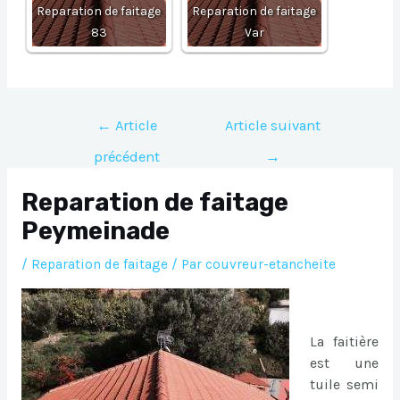
Reparation de faitage
Reparation de faitage
83
Var
Navigation
←
Article
Article suivant
de
précédent
→
l’article
Reparation de faitage
Peymeinade
/
Reparation de faitage
/ Par
couvreur-etancheite
La faitière
est une
tuile semi