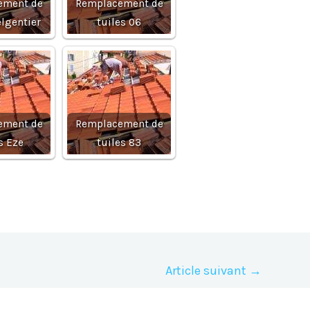
ement de
Remplacement de
elgentier
tuiles 06
ement de
Remplacement de
s Eze
tuiles 83
Article suivant
→