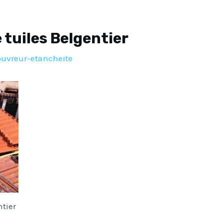
tuiles Belgentier
ouvreur-etancheite
tier