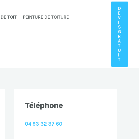
D
E
 DE TOIT
PEINTURE DE TOITURE
V
I
S
G
R
A
T
U
I
T
Téléphone
04 93 32 37 60