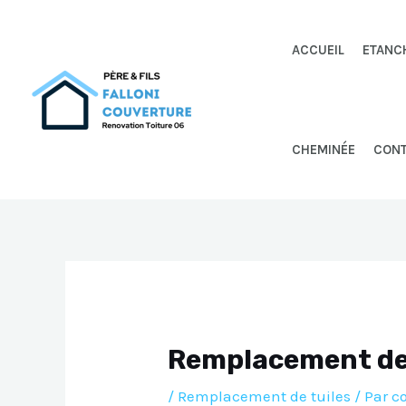
Aller
au
ACCUEIL
ETANC
contenu
CHEMINÉE
CON
Remplacement de 
/
Remplacement de tuiles
/ Par
c