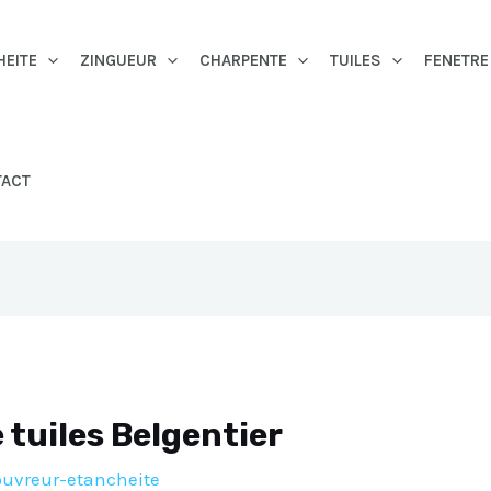
HEITE
ZINGUEUR
CHARPENTE
TUILES
FENETRE
TACT
tuiles Belgentier
ouvreur-etancheite