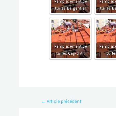
Remplacement de
Remplac
tuiles Belgentier
tuiles B
Remplacement de
Remplac
tuiles Cap-d Ail
tuile
Navigation
←
Article précédent
de
l’article