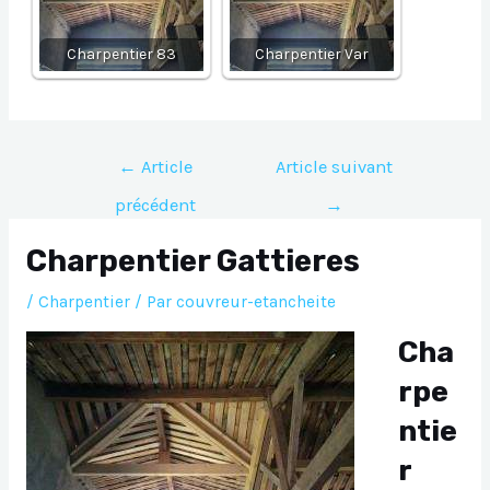
Charpentier 83
Charpentier Var
Navigation
←
Article
Article suivant
de
précédent
→
l’article
Charpentier Gattieres
/
Charpentier
/ Par
couvreur-etancheite
Cha
rpe
ntie
r