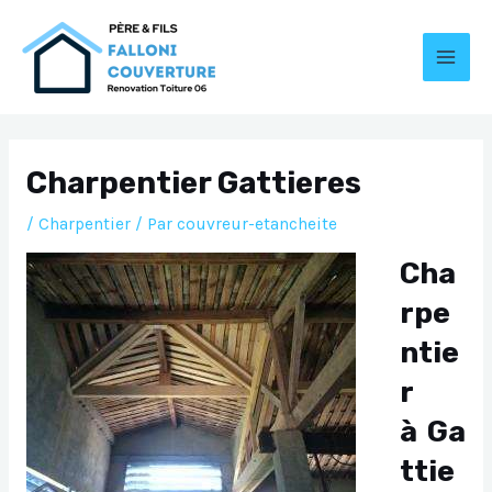
Aller
au
contenu
MAI
MEN
Charpentier Gattieres
/
Charpentier
/ Par
couvreur-etancheite
Cha
rpe
ntie
r
à Ga
ttie