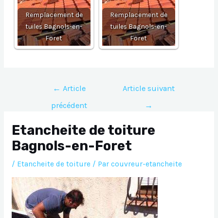
Remplacement de
Remplacement de
tuiles Bagnols-en-
tuiles Bagnols-en-
Foret
Foret
Navigation
←
Article
Article suivant
de
précédent
→
l’article
Etancheite de toiture
Bagnols-en-Foret
/
Etancheite de toiture
/ Par
couvreur-etancheite