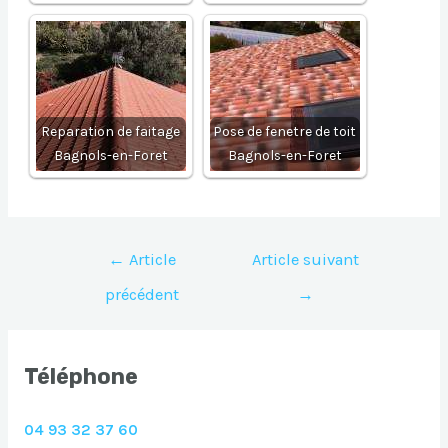
Reparation de faitage
Pose de fenetre de toit
Bagnols-en-Foret
Bagnols-en-Foret
Navigation
←
Article
Article suivant
de
précédent
→
l’article
Téléphone
04 93 32 37 60