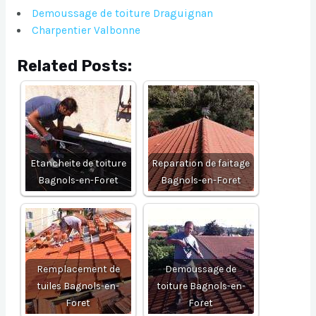
Demoussage de toiture Draguignan
Charpentier Valbonne
Related Posts:
Etancheite de toiture
Reparation de faitage
Bagnols-en-Foret
Bagnols-en-Foret
Remplacement de
Demoussage de
tuiles Bagnols-en-
toiture Bagnols-en-
Foret
Foret