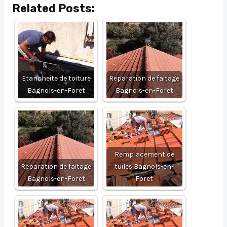
Related Posts:
Etancheite de toiture
Reparation de faitage
Bagnols-en-Foret
Bagnols-en-Foret
Remplacement de
Reparation de faitage
tuiles Bagnols-en-
Bagnols-en-Foret
Foret