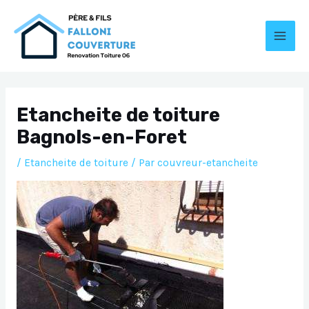
Aller
au
contenu
MAI
MEN
Etancheite de toiture
Bagnols-en-Foret
/
Etancheite de toiture
/ Par
couvreur-etancheite