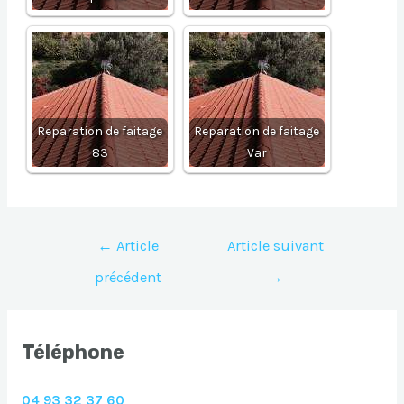
Reparation de faitage
Reparation de faitage
83
Var
Navigation
←
Article
Article suivant
de
précédent
→
l’article
Téléphone
04 93 32 37 60