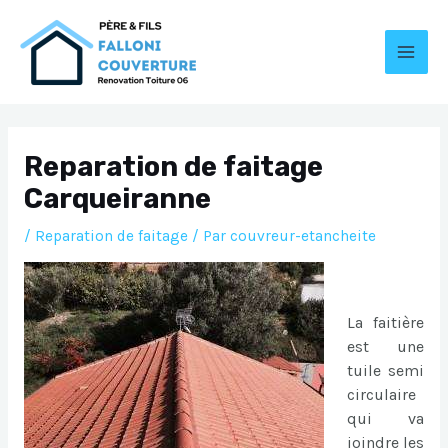
Aller
au
contenu
MAI
MEN
Reparation de faitage
Carqueiranne
/
Reparation de faitage
/ Par
couvreur-etancheite
La faitière
est une
tuile semi
circulaire
qui va
joindre les