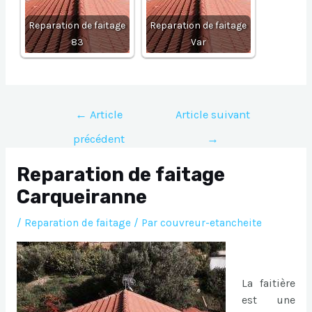
Reparation de faitage
Reparation de faitage
83
Var
Navigation
←
Article
Article suivant
de
précédent
→
l’article
Reparation de faitage
Carqueiranne
/
Reparation de faitage
/ Par
couvreur-etancheite
La faitière
est une