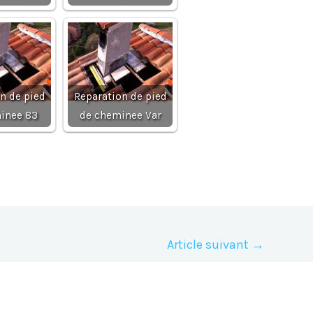
n de pied
Reparation de pied
inee 83
de cheminee Var
Article suivant
→