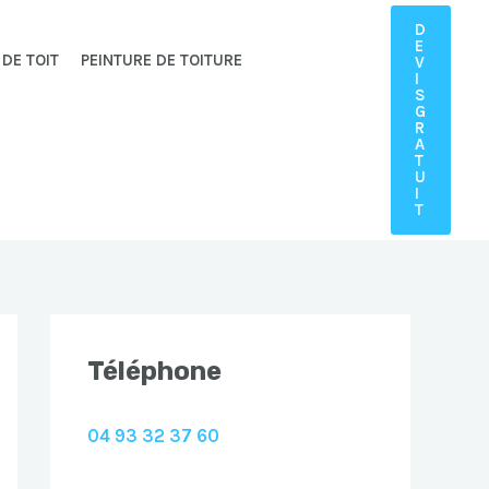
D
E
 DE TOIT
PEINTURE DE TOITURE
V
I
S
G
R
A
T
U
I
T
Téléphone
04 93 32 37 60