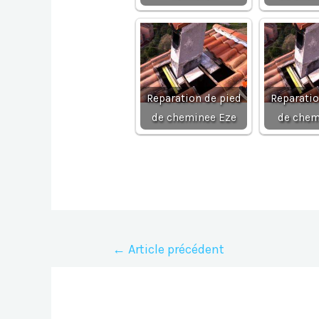
Reparation de pied
Reparatio
de cheminee Eze
de chem
Navigation
←
Article précédent
de
l’article