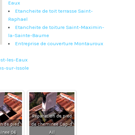
Eaux
Etancheite de toit terrasse Saint-
Raphael
Etancheite de toiture Saint-Maximin-
la-Sainte-Baume
Entreprise de couverture Montauroux
est-les-Eaux
s-sur-Issole
Reparation de pied
n de pied
de cheminee Cap-d
inee 06
Ail