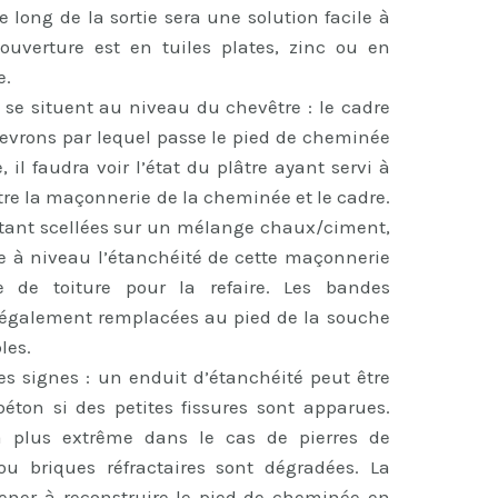
 long de la sortie sera une solution facile à
couverture est en tuiles plates, zinc ou en
e.
te se situent au niveau du chevêtre : le cadre
chevrons par lequel passe le pied de cheminée
e, il faudra voir l’état du plâtre ayant servi à
tre la maçonnerie de la cheminée et le cadre.
s étant scellées sur un mélange chaux/ciment,
re à niveau l’étanchéité de cette maçonnerie
e de toiture pour la refaire. Les bandes
 également remplacées au pied de la souche
les.
s signes : un enduit d’étanchéité peut être
ton si des petites fissures sont apparues.
a plus extrême dans le cas de pierres de
 ou briques réfractaires sont dégradées. La
ener à reconstruire le pied de cheminée en