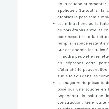
de la souche et remonter le
appliquer. Surtout si la 
ardoises la pose sera simpl
Les infiltrations ou la fui
de bois établis entre les 
pour ressortir sur la toitur
remplir l’espace restant en
Sur cet endroit, les tuile
il faudra peut-être remett
en déposant cette parti
d’étanchéité peuvent être
sur le toit ou dans les comb
La maçonnerie présente de
posé sur une souche en bé
Cependant, la solution l
construction, terre cuite
solution extrême peut am