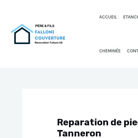
Aller
au
ACCUEIL
ETANC
contenu
CHEMINÉE
CON
Reparation de pi
Tanneron