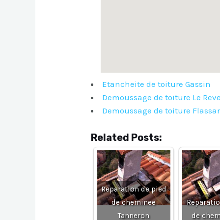
Etancheite de toiture Gassin
Demoussage de toiture Le Rev
Demoussage de toiture Flassan
Related Posts:
Reparation de pied
de cheminee
Reparatio
Tanneron
de chem