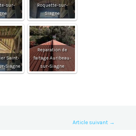
te-sur-
Roquette-sur-
gne
Siagne
Reparation de
er Saint-
faitage Auribeau-
ur-Siagne
sur-Siagne
Article suivant
→