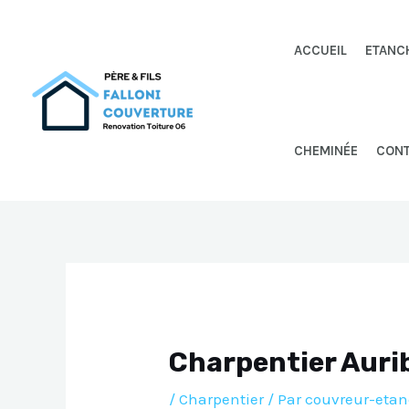
Aller
au
ACCUEIL
ETANC
contenu
CHEMINÉE
CON
Charpentier Auri
/
Charpentier
/ Par
couvreur-etan