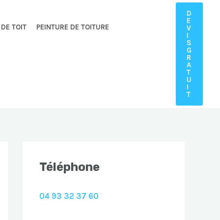
D
E
 DE TOIT
PEINTURE DE TOITURE
V
I
S
G
R
A
T
U
I
T
Téléphone
04 93 32 37 60