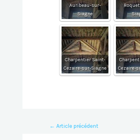
Auribeau-sur-
Roquet
Siagne
Sia
Charpentier Saint-
Charpenti
Cezaire-sur-Siagne
Cezaire-s
Navigation
←
Article précédent
de
l’article