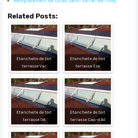
Remplacement de tuiles Saint-Vallier-de-Thiey
Related Posts:
Etancheite de toit
Etancheite de toit
terrasse Var
terrasse Eze
Etancheite de toit
Etancheite de toit
terrasse 06
terrasse Cap-d Ail