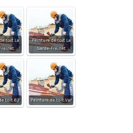
de toit La
Peinture de toit La
Freinet
Garde-Freinet
de toit 83
Peinture de toit Var