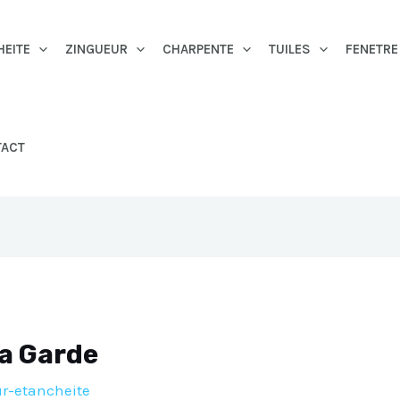
HEITE
ZINGUEUR
CHARPENTE
TUILES
FENETRE
TACT
La Garde
r-etancheite