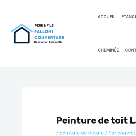
Aller
au
ACCUEIL
ETANC
contenu
CHEMINÉE
CON
Peinture de toit 
/
peinture de toiture
/ Par
couvreu