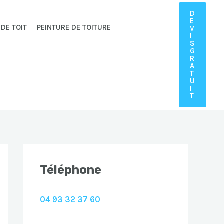
D
E
 DE TOIT
PEINTURE DE TOITURE
V
I
S
G
R
A
T
U
I
T
Téléphone
04 93 32 37 60