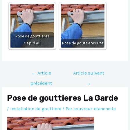
Pose de gouttieres
Cap-d Ail
Pose de gouttieres Eze
Navigation
←
Article
Article suivant
de
précédent
→
l’article
Pose de gouttieres La Garde
/
installation de gouttiere
/ Par
couvreur-etancheite