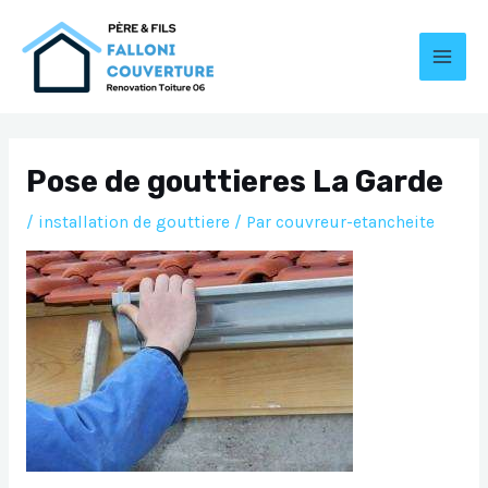
Aller
au
contenu
MAI
MEN
Pose de gouttieres La Garde
/
installation de gouttiere
/ Par
couvreur-etancheite