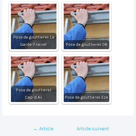
Pose de gouttieres La
Garde-Freinet
Pose de gouttieres 06
Pose de gouttieres
Cap-d Ail
Pose de gouttieres Eze
Navigation
←
Article
Article suivant
de