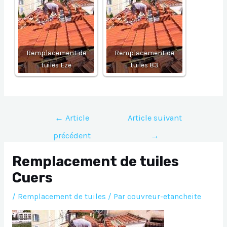
Remplacement de
Remplacement de
tuiles Eze
tuiles 83
Navigation
←
Article
Article suivant
de
précédent
→
l’article
Remplacement de tuiles
Cuers
/
Remplacement de tuiles
/ Par
couvreur-etancheite