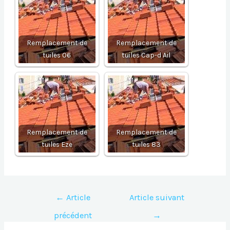
Remplacement de
Remplacement de
tuiles 06
tuiles Cap-d Ail
Remplacement de
Remplacement de
tuiles Eze
tuiles 83
Navigation
←
Article
Article suivant
de
précédent
→
l’article