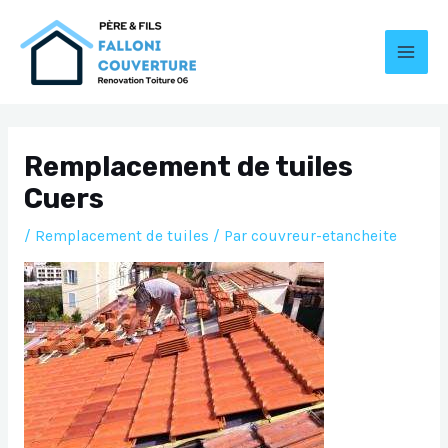
Aller
au
contenu
MAI
MEN
Remplacement de tuiles
Cuers
/
Remplacement de tuiles
/ Par
couvreur-etancheite