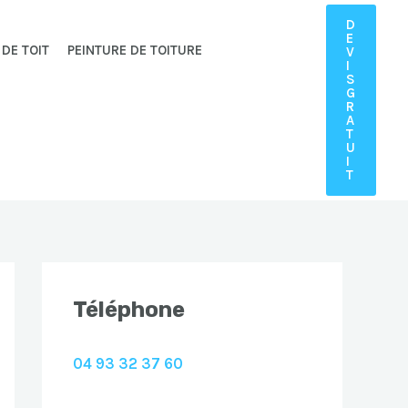
D
E
 DE TOIT
PEINTURE DE TOITURE
V
I
S
G
R
A
T
U
I
T
Téléphone
04 93 32 37 60