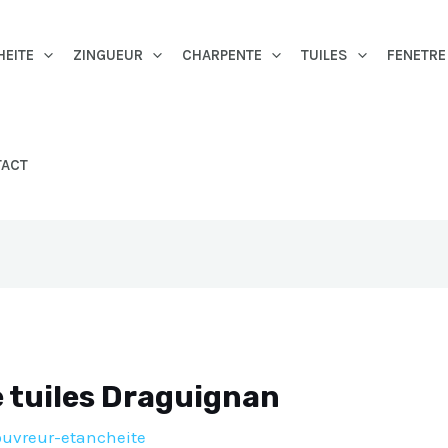
HEITE
ZINGUEUR
CHARPENTE
TUILES
FENETRE
TACT
 tuiles Draguignan
ouvreur-etancheite