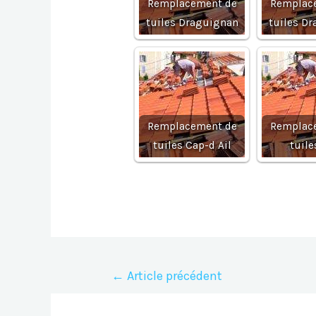
Remplacement de
Remplac
tuiles Draguignan
tuiles D
Remplacement de
Remplac
tuiles Cap-d Ail
tuile
Navigation
←
Article précédent
de
l’article