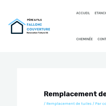
Aller
au
ACCUEIL
ETANC
contenu
CHEMINÉE
CON
Remplacement de
/
Remplacement de tuiles
/ Par
c