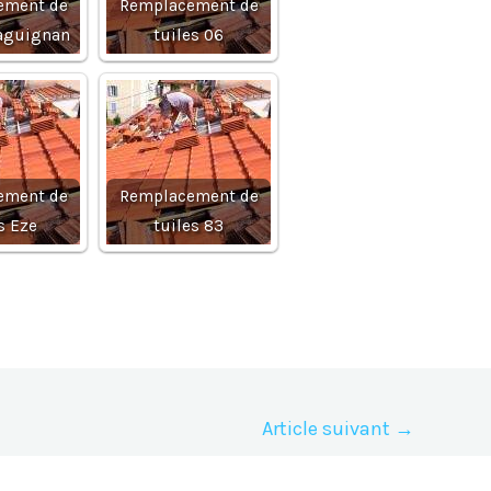
ement de
Remplacement de
raguignan
tuiles 06
ement de
Remplacement de
s Eze
tuiles 83
Article suivant
→