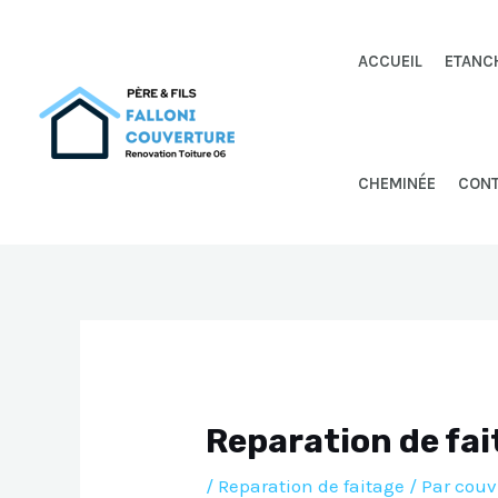
Aller
au
ACCUEIL
ETANC
contenu
CHEMINÉE
CON
Reparation de fai
/
Reparation de faitage
/ Par
couv