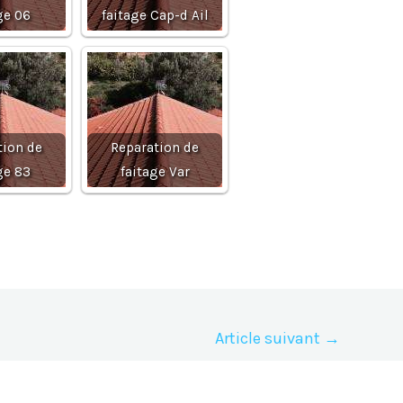
ge 06
faitage Cap-d Ail
tion de
Reparation de
ge 83
faitage Var
Article suivant
→