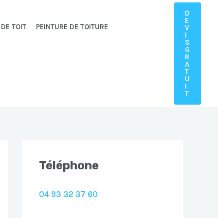
D
E
 DE TOIT
PEINTURE DE TOITURE
V
I
S
G
R
A
T
U
I
T
Téléphone
04 93 32 37 60