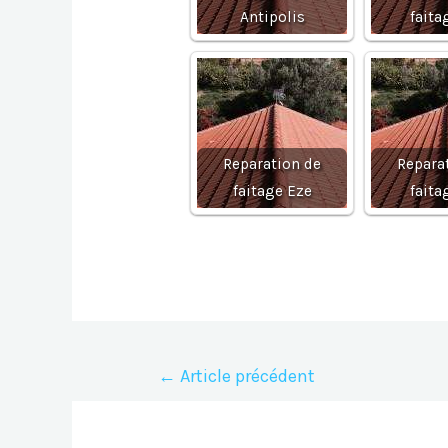
Antipolis
faita
Reparation de
Repara
faitage Eze
faita
Navigation
←
Article précédent
de
l’article