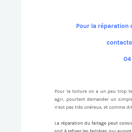
Pour la réparation 
contacte
04
Pour la toiture on a un peu trop 
agir, pourtant demander un simple
n’est pas très onéreux, et comme dit
L
a
réparation du faitage
peut consi
soit à refixer les faitières qui auro