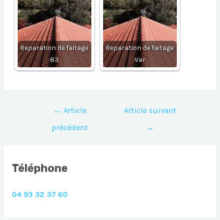
Reparation de faitage
Reparation de faitage
83
Var
Navigation
←
Article
Article suivant
de
précédent
→
l’article
Téléphone
04 93 32 37 60