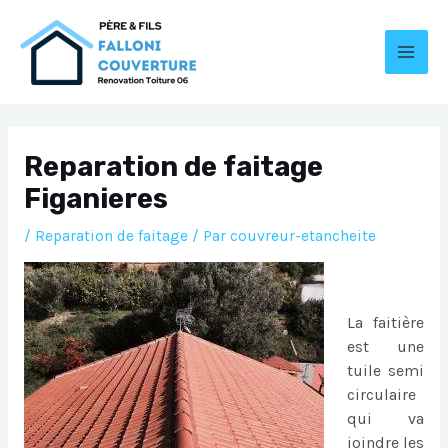
Aller
au
contenu
MAI
MEN
Reparation de faitage
Figanieres
/
Reparation de faitage
/ Par
couvreur-etancheite
La faitière
est une
tuile semi
circulaire
qui va
joindre les