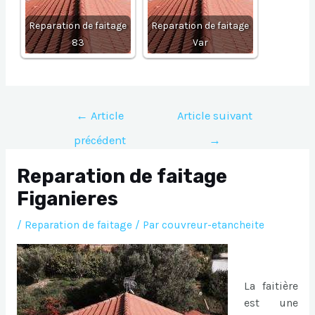
Reparation de faitage
Reparation de faitage
83
Var
Navigation
←
Article
Article suivant
de
précédent
→
l’article
Reparation de faitage
Figanieres
/
Reparation de faitage
/ Par
couvreur-etancheite
La faitière
est une