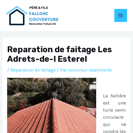
Aller
au
contenu
MAI
MEN
Reparation de faitage Les
Adrets-de-l Esterel
/
Reparation de faitage
/ Par
couvreur-etancheite
La faitière
est une
tuile semi
circulaire
qui va
joindre les