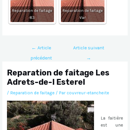
Reparation de faitage
Reparation de faitage
83
Var
Navigation
←
Article
Article suivant
de
précédent
→
l’article
Reparation de faitage Les
Adrets-de-l Esterel
/
Reparation de faitage
/ Par
couvreur-etancheite
La faitière
est une