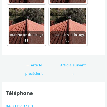
Reparation de faitage
Reparation de faitage
83
Var
Navigation
←
Article
Article suivant
de
précédent
→
l’article
Téléphone
04 93 32 37 60