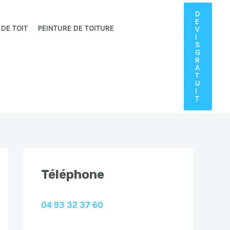
D
E
 DE TOIT
PEINTURE DE TOITURE
V
I
S
G
R
A
T
U
I
T
Téléphone
04 93 32 37 60