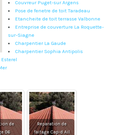
Couvreur Puget-sur Argens
Pose de fenetre de toit Taradeau
Etancheite de toit terrasse Valbonne
Entreprise de couverture La Roquette-
sur-Siagne
Charpentier La Gaude
Charpentier Sophia Antipolis
 Esterel
Mer
tion de
Reparation de
ge 06
faitage Cap-d Ail