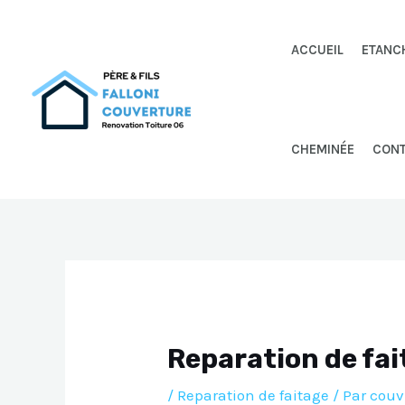
Aller
au
ACCUEIL
ETANC
contenu
CHEMINÉE
CON
Reparation de fa
/
Reparation de faitage
/ Par
couv