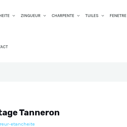
HEITE
ZINGUEUR
CHARPENTE
TUILES
FENETRE
TACT
itage Tanneron
reur-etancheite