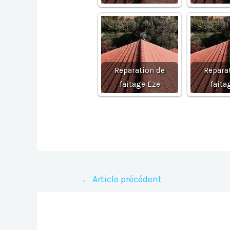
Reparation de
Repara
faitage Eze
faita
Navigation
←
Article précédent
de
l’article