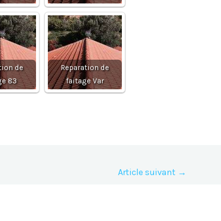
tion de
Reparation de
ge 83
faitage Var
Article suivant
→