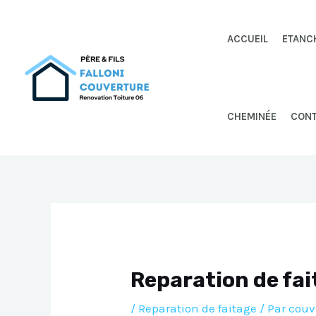
Aller
au
ACCUEIL
ETANC
contenu
CHEMINÉE
CON
Reparation de fai
/
Reparation de faitage
/ Par
couv