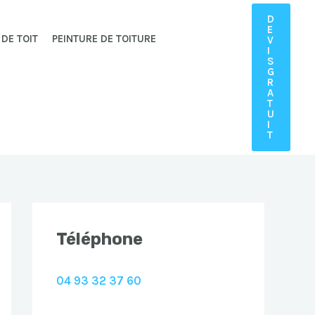
D
E
 DE TOIT
PEINTURE DE TOITURE
V
I
S
G
R
A
T
U
I
T
Téléphone
04 93 32 37 60