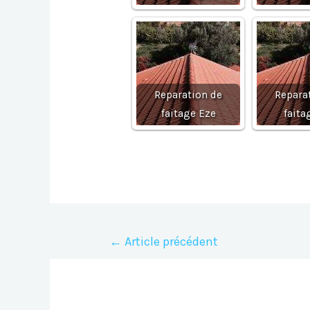
Reparation de
Repara
faitage Eze
faita
Navigation
←
Article précédent
de
l’article