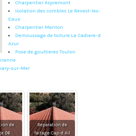
Charpentier Aspremont
Isolation des combles Le Revest-les-
Eaux
Charpentier Menton
Demoussage de toiture La Cadiere-d
Azur
Pose de gouttieres Toulon
eiranne
nary-sur-Mer
tion de
Reparation de
ge 06
faitage Cap-d Ail