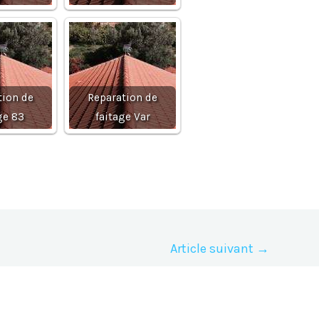
tion de
Reparation de
ge 83
faitage Var
Article suivant
→