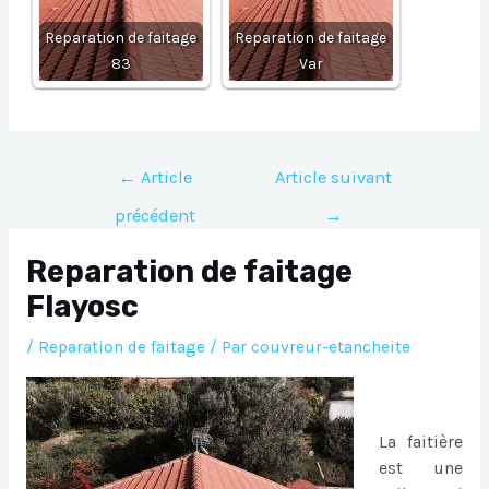
Reparation de faitage
Reparation de faitage
83
Var
Navigation
←
Article
Article suivant
de
précédent
→
l’article
Reparation de faitage
Flayosc
/
Reparation de faitage
/ Par
couvreur-etancheite
La faitière
est une