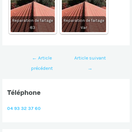
Reparation de faitage
Reparation de faitage
83
Var
Navigation
←
Article
Article suivant
de
précédent
→
l’article
Téléphone
04 93 32 37 60