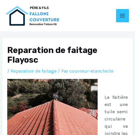
Aller
au
contenu
MAI
MEN
Reparation de faitage
Flayosc
/
Reparation de faitage
/ Par
couvreur-etancheite
La faitière
est une
tuile semi
circulaire
qui va
joindre les