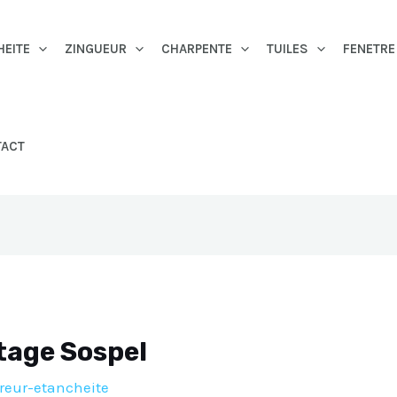
HEITE
ZINGUEUR
CHARPENTE
TUILES
FENETRE
TACT
tage Sospel
reur-etancheite