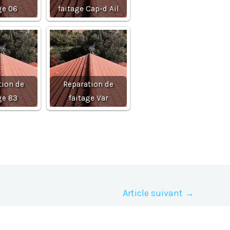
ge 06
faitage Cap-d Ail
tion de
Reparation de
ge 83
faitage Var
Article suivant
→