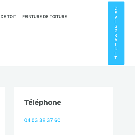
D
E
 DE TOIT
PEINTURE DE TOITURE
V
I
S
G
R
A
T
U
I
T
Téléphone
04 93 32 37 60