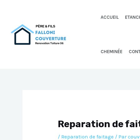
Aller
au
ACCUEIL
ETANC
contenu
CHEMINÉE
CON
Reparation de fai
/
Reparation de faitage
/ Par
couv