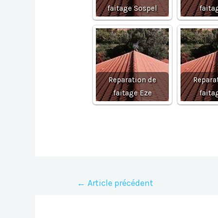
faitage Sospel
faita
Reparation de
Repara
faitage Eze
faita
Navigation
←
Article précédent
de
l’article