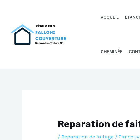
Aller
au
ACCUEIL
ETANC
contenu
CHEMINÉE
CON
Reparation de fai
/
Reparation de faitage
/ Par
couv