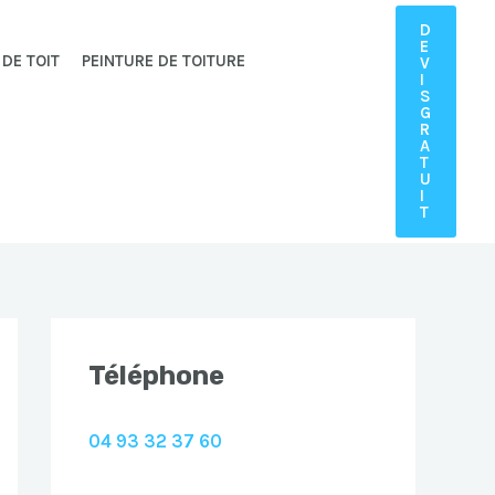
D
E
 DE TOIT
PEINTURE DE TOITURE
V
I
S
G
R
A
T
U
I
T
Téléphone
04 93 32 37 60