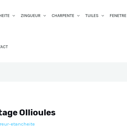
HEITE
ZINGUEUR
CHARPENTE
TUILES
FENETRE
TACT
tage Ollioules
reur-etancheite