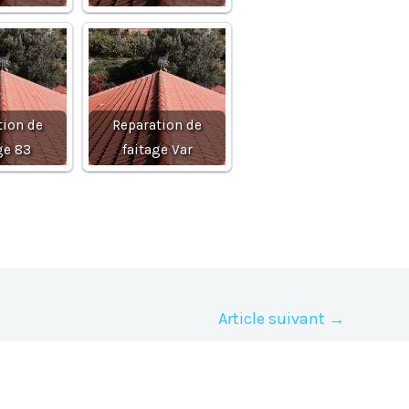
tion de
Reparation de
ge 83
faitage Var
Article suivant
→