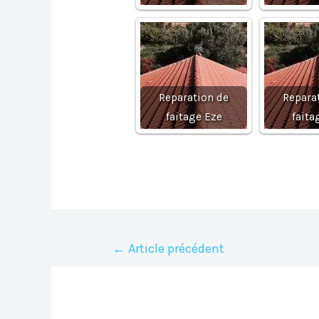
Reparation de
Repara
faitage Eze
faita
Navigation
←
Article précédent
de
l’article