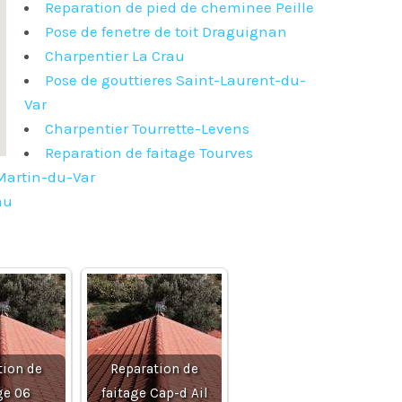
Reparation de pied de cheminee Peille
Pose de fenetre de toit Draguignan
Charpentier La Crau
Pose de gouttieres Saint-Laurent-du-
Var
Charpentier Tourrette-Levens
Reparation de faitage Tourves
Martin-du-Var
au
tion de
Reparation de
ge 06
faitage Cap-d Ail